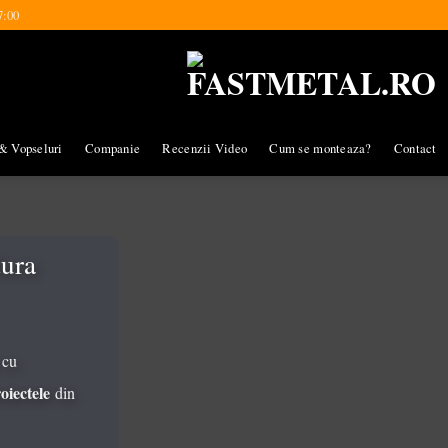
7:00
& Vopseluri
Companie
Recenzii Video
Cum se monteaza?
Contact
dura
 cu
oiectele
din