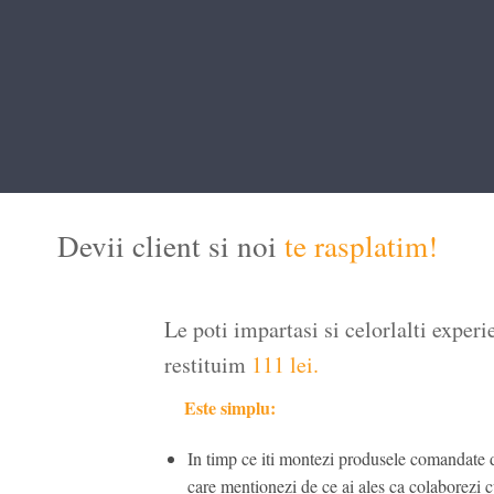
Devii client si noi
te rasplatim!
Le poti impartasi si celorlalti experie
restituim
111 lei.
Este simplu:
In timp ce iti montezi produsele comandate d
care mentionezi de ce ai ales ca colaborezi c