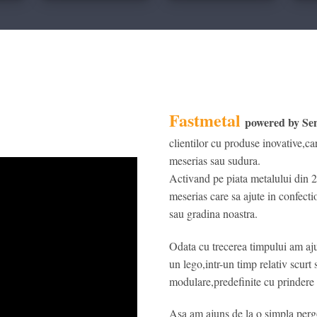
Fastmetal
powered by Se
clientilor cu produse inovative,c
meserias sau sudura.
Activand pe piata metalului din 2
meserias care sa ajute in confect
sau gradina noastra.
Odata cu trecerea timpului am aju
un lego,intr-un timp relativ scurt 
modulare,predefinite cu prindere l
Asa am ajuns de la o simpla pergo