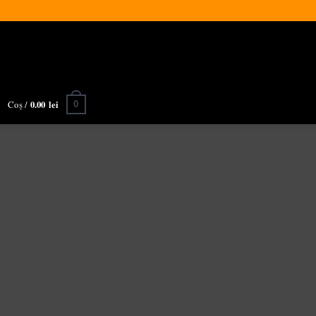
Coș /
0.00
lei
0