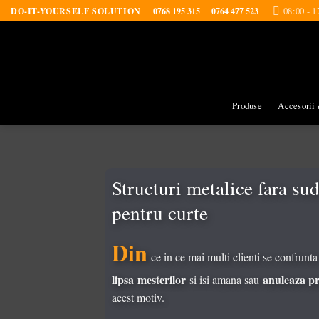
Skip
08:00 - 1
DO-IT-YOURSELF SOLUTION
0768 195 315
0764 477 523
to
content
Produse
Accesorii 
Structuri metalice fara su
pentru curte
Din
ce in ce mai multi clienti se confrunta
lipsa
mesterilor
anuleaza pr
si isi amana sau
acest motiv.