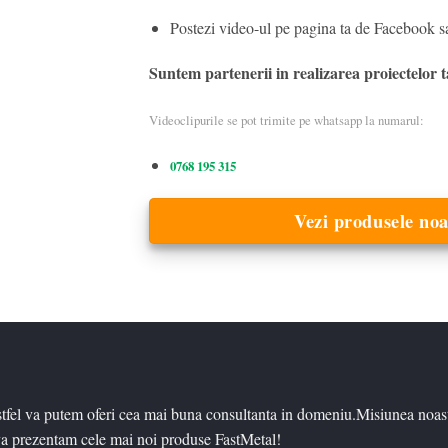
Postezi video-ul pe pagina ta de Facebook sa
Suntem partenerii in realizarea proiectelor t
Videoclipurile se pot trimite pe whatsapp la numarul:
0768 195 315
Vezi produsele noa
stfel va putem oferi cea mai buna consultanta in domeniu.Misiunea noas
a prezentam cele mai noi produse FastMetal!