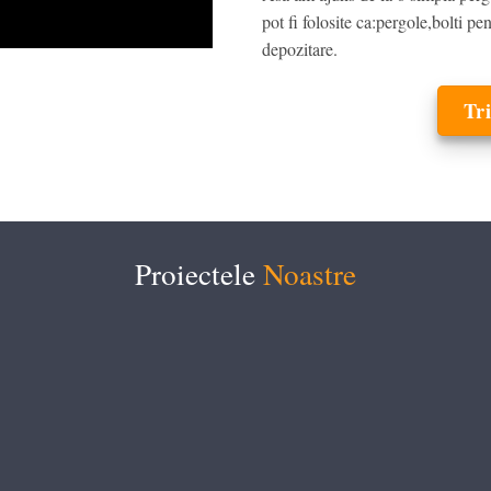
pot fi folosite ca:pergole,bolti pe
depozitare.
Tri
Proiectele
Noastre