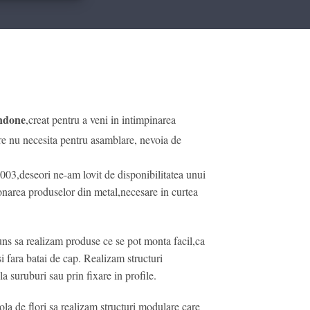
ndone
,creat pentru a veni in intimpinarea
are nu necesita pentru asamblare, nevoia de
003,deseori ne-am lovit de disponibilitatea unui
ionarea produselor din metal,necesare in curtea
ns sa realizam produse ce se pot monta facil,ca
si fara batai de cap. Realizam structuri
a suruburi sau prin fixare in profile.
la de flori sa realizam structuri modulare care