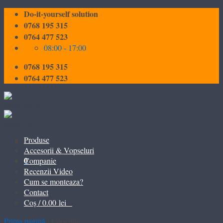
Skip
Do-it-yourself solution
to
0768 195 315
content
0764 477 523
08:00 - 17:00
0768 195 315
0764 477 523
Produse
Accesorii & Vopseluri
0
Companie
Recenzii Video
Cum se monteaza?
Contact
0
Coș /
0.00
lei
Prima pagină
/
Copertine