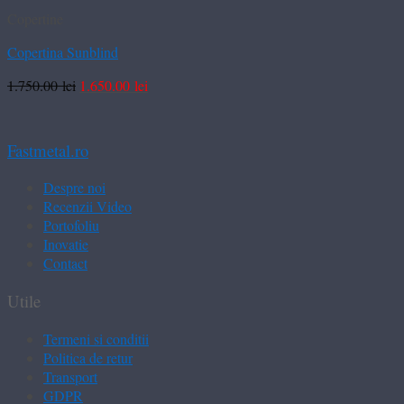
Copertine
Copertina Sunblind
Prețul
Prețul
1.750.00
lei
1.650.00
lei
inițial
curent
a
este:
fost:
1.650.00 lei.
Fastmetal.ro
1.750.00 lei.
Despre noi
Recenzii Video
Portofoliu
Inovatie
Contact
Utile
Termeni si conditii
Politica de retur
Transport
GDPR