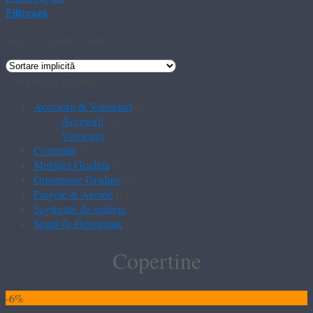
Filtrează
Afișez singurul rezultat
Categorii de produse
Accesorii & Vopseluri
(3)
Accesorii
(2)
Vopseluri
(1)
Copertine
(1)
Mobilier Gradina
(3)
Ornamente Gradina
(8)
Pergole & Arcade
(6)
Segmente de spatiere
(2)
Spatii de Depozitare
(1)
Copertine
-6%