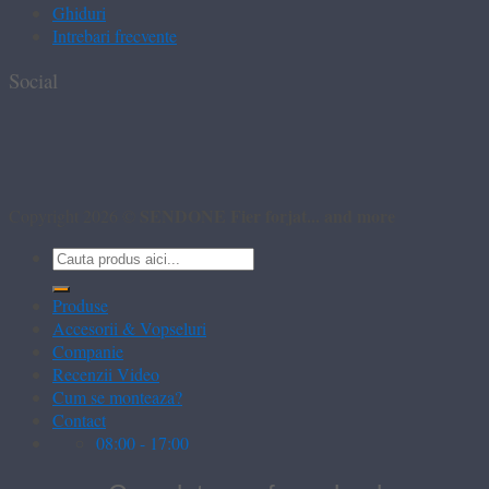
Ghiduri
Intrebari frecvente
Social
SENDONE Fier forjat... and more
Copyright 2026 ©
Caută
după:
Produse
Accesorii & Vopseluri
Companie
Recenzii Video
Cum se monteaza?
Contact
08:00 - 17:00