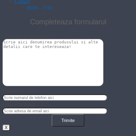
Contact
08:00 - 17:00
Completeaza formularul
Ce produs te intereseaza?
Numarul de telefon
Email (Optional)
X