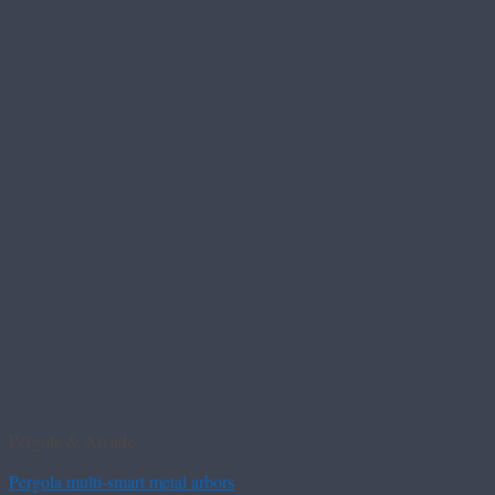
Pergole & Arcade
Pergola multi-smart metal arbors