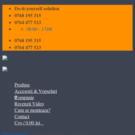
Skip
Do-it-yourself solution
to
0768 195 315
content
0764 477 523
08:00 - 17:00
0768 195 315
0764 477 523
Produse
Accesorii & Vopseluri
0
Companie
Recenzii Video
Cum se monteaza?
Contact
0
Coș /
0.00
lei
Prima pagină
/
Produse etichetate „cupole flori”