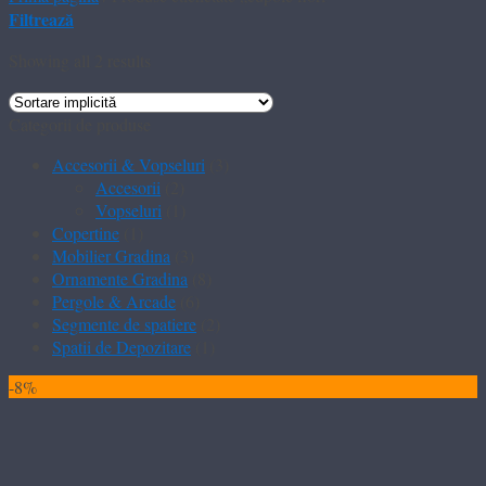
Filtrează
Showing all 2 results
Categorii de produse
Accesorii & Vopseluri
(3)
Accesorii
(2)
Vopseluri
(1)
Copertine
(1)
Mobilier Gradina
(3)
Ornamente Gradina
(8)
Pergole & Arcade
(6)
Segmente de spatiere
(2)
Spatii de Depozitare
(1)
-8%