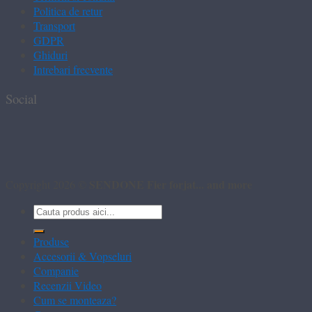
Politica de retur
Transport
GDPR
Ghiduri
Intrebari frecvente
Social
SENDONE Fier forjat... and more
Copyright 2026 ©
Caută
după:
Produse
Accesorii & Vopseluri
Companie
Recenzii Video
Cum se monteaza?