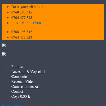
Skip
Do-it-yourself solution
to
0768 195 315
content
0764 477 523
08:00 - 17:00
0768 195 315
0764 477 523
Produse
Accesorii & Vopseluri
0
Companie
Recenzii Video
Cum se monteaza?
Contact
0
Coș /
0.00
lei
Prima pagină
/
Produse etichetate „curatator noroi”