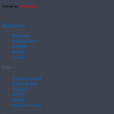
Prețul
Prețul
330.00
lei
300.00
lei
inițial
curent
a
este:
fost:
300.00 lei.
Fastmetal.ro
330.00 lei.
Despre noi
Recenzii Video
Portofoliu
Inovatie
Contact
Utile
Termeni si conditii
Politica de retur
Transport
GDPR
Ghiduri
Intrebari frecvente