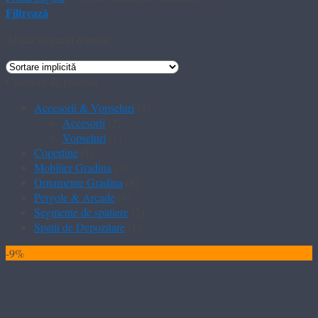
Filtrează
Afișez singurul rezultat
Categorii de produse
Accesorii & Vopseluri
(3)
Accesorii
(2)
Vopseluri
(1)
Copertine
(1)
Mobilier Gradina
(3)
Ornamente Gradina
(8)
Pergole & Arcade
(6)
Segmente de spatiere
(2)
Spatii de Depozitare
(1)
-9%