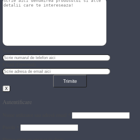
Numarul de telefon
Email (Optional)
X
Autentificare
Nume utilizator sau adresă email
*
Parolă
*
Please enter an answer in digits: