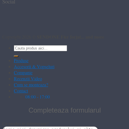
Social
SENDONE Fier forjat... and more
Copyright 2026 ©
Caută
după:
Produse
Accesorii & Vopseluri
Companie
Recenzii Video
Cum se monteaza?
Contact
08:00 - 17:00
Completeaza formularul
Ce produs te intereseaza?