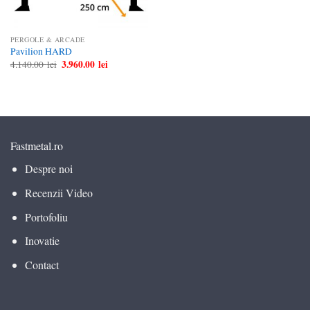
PERGOLE & ARCADE
Pavilion HARD
Prețul
3.960.00
lei
Prețul
4.140.00
lei
inițial
curent
a
este:
fost:
3.960.00 lei.
4.140.00 lei.
Fastmetal.ro
Despre noi
Recenzii Video
Portofoliu
Inovatie
Contact