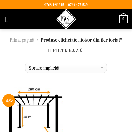
Skip
0768 195 315
0764 477 523
to
content
0
Produse etichetate „foisor din fier forjat”
Prima pagină
/
FILTREAZĂ
-4%