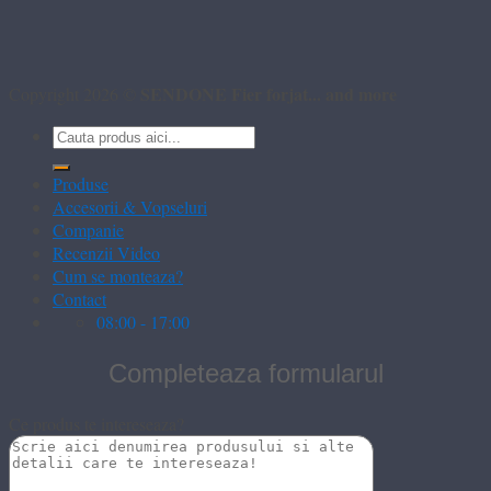
SENDONE Fier forjat... and more
Copyright 2026 ©
Caută
după:
Produse
Accesorii & Vopseluri
Companie
Recenzii Video
Cum se monteaza?
Contact
08:00 - 17:00
Completeaza formularul
Ce produs te intereseaza?