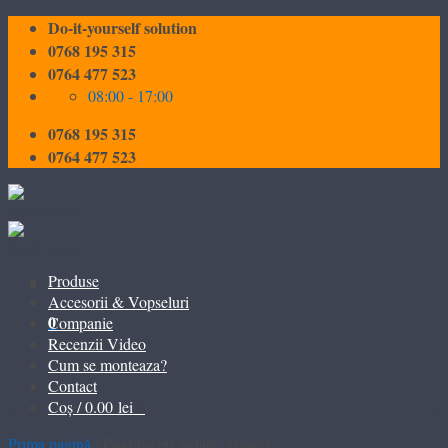
Skip
Do-it-yourself solution
to
0768 195 315
content
0764 477 523
08:00 - 17:00
0768 195 315
0764 477 523
Produse
Accesorii & Vopseluri
0
Companie
Recenzii Video
Cum se monteaza?
Contact
0
Coș /
0.00
lei
Prima pagină
/
Produse etichetate „vopsea”