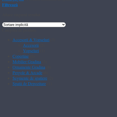
Filtrează
Afișez singurul rezultat
Categorii de produse
Accesorii & Vopseluri
(3)
Accesorii
(2)
Vopseluri
(1)
Copertine
(1)
Mobilier Gradina
(3)
Ornamente Gradina
(8)
Pergole & Arcade
(6)
Segmente de spatiere
(2)
Spatii de Depozitare
(1)