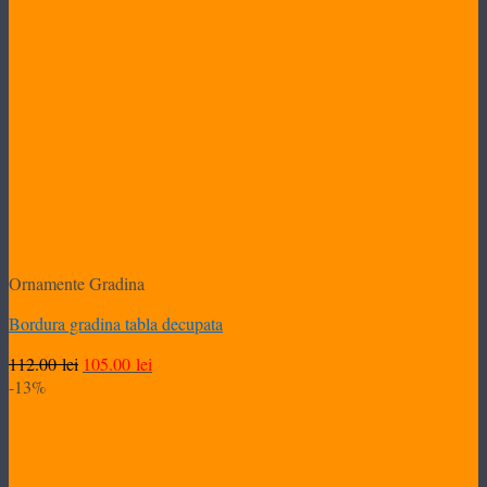
Ornamente Gradina
Bordura gradina tabla decupata
Prețul
Prețul
112.00
lei
105.00
lei
inițial
curent
-13%
a
este:
fost:
105.00 lei.
112.00 lei.