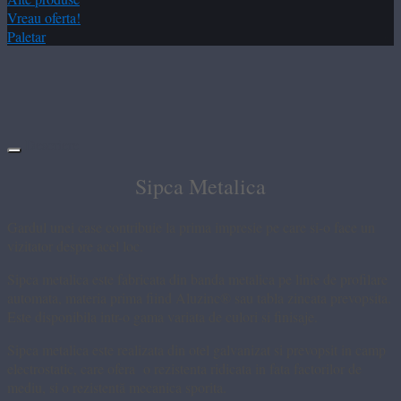
Vreau oferta!
Paletar
Descriere
Sipca Metalica
Gardul unei case contribuie la prima impresie pe care si-o face un
vizitator despre acel loc.
Sipca metalica este fabricata din banda metalica pe linie de profilare
automata, materia prima fiind Aluzinc® sau tabla zincata prevopsita.
Este disponibila intr-o gama variata de culori si finisaje.
Sipca metalica este realizata din otel galvanizat si prevopsit in camp
electrostatic, care ofera o rezistenta ridicata in fata factorilor de
mediu, si o rezistentă mecanica sporita.