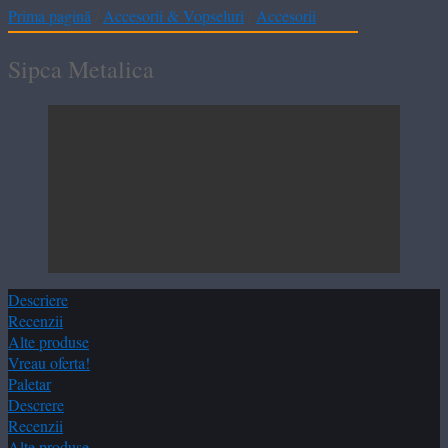
Prima pagină
/
Accesorii & Vopseluri
/
Accesorii
Sipca Metalica
Descriere
Recenzii
Alte produse
Vreau oferta!
Paletar
Descrere
Recenzii
Alte produse