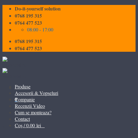
Skip
Do-it-yourself solution
to
0768 195 315
content
0764 477 523
08:00 - 17:00
0768 195 315
0764 477 523
Produse
Accesorii & Vopseluri
0
Companie
Recenzii Video
Cum se monteaza?
Contact
0
Coș /
0.00
lei