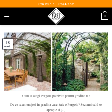
Skip
0768 195 315
0764 477 523
to
content
0
18
mart.
Cum sa alegi Pergola potrivita pentru gradina ta?
De ce sa amenajezi in gradina casei tale o Pergola? Sezonul cald se
apropie si [...]