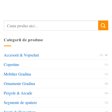
Categorii de produse
Accesorii & Vopseluri
(3)
Copertine
(1)
Mobilier Gradina
(3)
Ornamente Gradina
(8)
Pergole & Arcade
(6)
Segmente de spatiere
(2)
Spatii de Depozitare
(1)