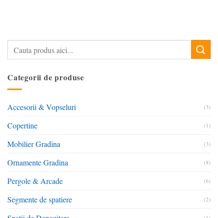
Categorii de produse
Accesorii & Vopseluri
(3)
Copertine
(1)
Mobilier Gradina
(3)
Ornamente Gradina
(8)
Pergole & Arcade
(6)
Segmente de spatiere
(2)
Spatii de Depozitare
(1)