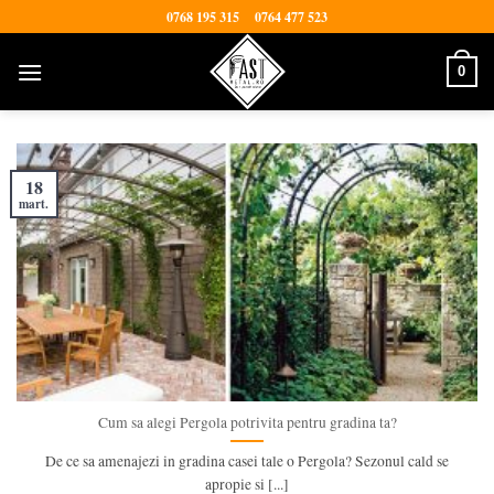
Skip
0768 195 315
0764 477 523
to
content
0
18
mart.
Cum sa alegi Pergola potrivita pentru gradina ta?
De ce sa amenajezi in gradina casei tale o Pergola? Sezonul cald se
apropie si [...]