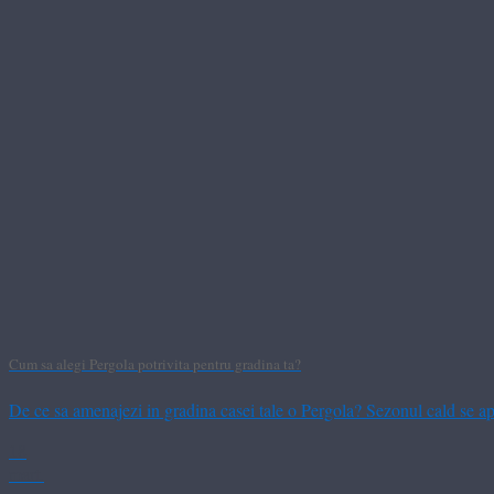
Cum sa alegi Pergola potrivita pentru gradina ta?
De ce sa amenajezi in gradina casei tale o Pergola? Sezonul cald se apro
18
mart.