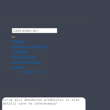
SENDONE Fier forjat... and more
Copyright 2026 ©
Caută
după:
Produse
Accesorii & Vopseluri
Companie
Recenzii Video
Cum se monteaza?
Contact
08:00 - 17:00
Ce produs te intereseaza?