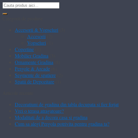
Categorii de produse
Accesorii & Vopseluri
(3)
Accesorii
(2)
Vopseluri
(1)
Copertine
(1)
Mobilier Gradina
(3)
Ornamente Gradina
(8)
Pergole & Arcade
(6)
Segmente de spatiere
(2)
Spatii de Depozitare
(1)
Articole recente
Decoratiuni de gradina din tabla decupata si fier forjat
Vrei o terasa atragatoare?
Modalitati de a decora casa si gradina
Cum sa alegi Pergola potrivita pentru gradina ta?