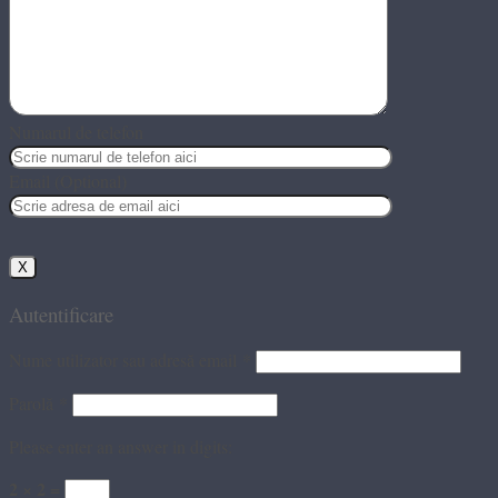
Numarul de telefon
Email (Optional)
X
Autentificare
Nume utilizator sau adresă email
*
Parolă
*
Please enter an answer in digits:
2 × 2 =