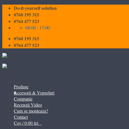
Skip
Do-it-yourself solution
to
0768 195 315
content
0764 477 523
08:00 - 17:00
0768 195 315
0764 477 523
Produse
0
Accesorii & Vopseluri
Companie
Recenzii Video
Cum se monteaza?
Contact
0
Coș /
0.00
lei